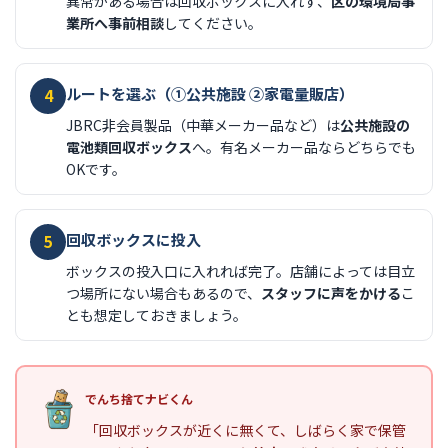
異常がある場合は回収ボックスに入れず、
区の環境局事
業所へ事前相談
してください。
ルートを選ぶ（①公共施設 ②家電量販店）
4
JBRC非会員製品（中華メーカー品など）は
公共施設の
電池類回収ボックス
へ。有名メーカー品ならどちらでも
OKです。
回収ボックスに投入
5
ボックスの投入口に入れれば完了。店舗によっては目立
つ場所にない場合もあるので、
スタッフに声をかける
こ
とも想定しておきましょう。
でんち捨てナビくん
「回収ボックスが近くに無くて、しばらく家で保管