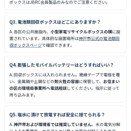
ボックスはJBRC会員製品のみなのでご注意ください。
Q3. 電池類回収ボックスはどこにありますか？
A. 各区の公共施設内、
小型家電リサイクルボックスの横
に設
置されています。具体的な設置場所は
神戸市公式の電池類回
収ボックスページ
で確認できます。
Q4. 膨張したモバイルバッテリーはどうすればいい？
A. 回収ボックスには入れられません。絶縁テープで電極を覆
い、金属鍋や土鍋などの
耐火性の容器
に保管して、
お住まい
の区の環境局事業所へ電話相談
してください。指示に従って
持ち込みます。
Q5. 塩水に漬けて放電すれば安全に捨てられる？
A.
神戸市および環境省では推奨していません
。水の電気分解
による水素発生、水のアルカリ性への変化が起こるためで