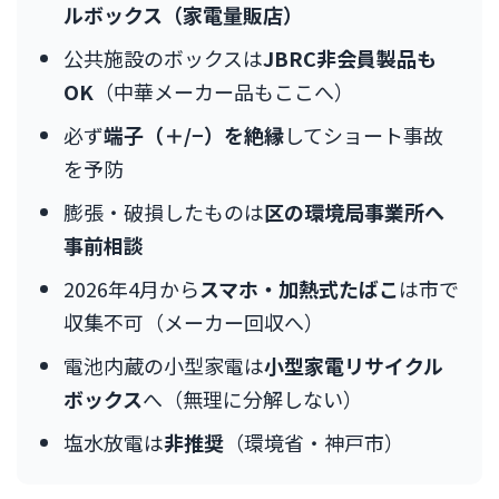
ルボックス（家電量販店）
公共施設のボックスは
JBRC非会員製品も
OK
（中華メーカー品もここへ）
必ず
端子（＋/−）を絶縁
してショート事故
を予防
膨張・破損したものは
区の環境局事業所へ
事前相談
2026年4月から
スマホ・加熱式たばこ
は市で
収集不可（メーカー回収へ）
電池内蔵の小型家電は
小型家電リサイクル
ボックス
へ（無理に分解しない）
塩水放電は
非推奨
（環境省・神戸市）