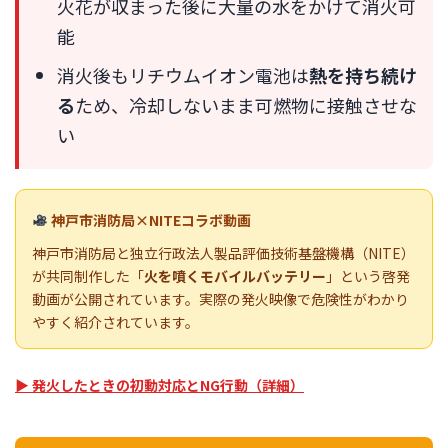
火花が収まった後に大量の水をかけて消火可
能
消火後もリチウムイオン電池は
熱を持ち続け
る
ため、冷却しないまま可燃物に接触させな
い
神戸市消防局×NITEコラボ動画
神戸市消防局と独立行政法人製品評価技術基盤機構（NITE）
が共同制作した「
火を噴くモバイルバッテリー
」という啓発
動画が公開されています。実際の発火映像で危険性がわかり
やすく紹介されています。
▶ 発火したときの初動対応とNG行動（詳細）