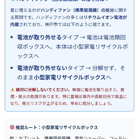
夏に増えるのが
ハンディファン（携帯扇風機）の処分
に関す
る質問です。ハンディファンの多くは
リチウムイオン電池が
内蔵
されており、神戸市では以下のように捨てます。
電池が取り外せる
タイプ → 電池は電池類回
収ボックスへ、本体は小型家電リサイクルボ
ックスへ
電池が取り外せない
タイプ → 分解せず、そ
のまま
小型家電リサイクルボックス
へ
絶対に分解しないでください。
無理に電池を取り出すと、発
煙・発火の危険があります。特に夏場は車内や直射日光で高温に
なり、発火リスクが上がるため、早めに処分しましょう。
推奨ルート：小型家電リサイクルボックス
例：タブレット、携帯用扇風機、電気シェーバー、コードレ