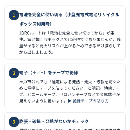
電池を完全に使い切る（小型充電式電池リサイクル
1
ボックス利用時）
JBRCルートは「電池を完全に使い切ってから」が条
件。電池類回収ボックスでは必須ではありませんが、残
量があると発火リスクが上がるためできるだけ減らして
から出しましょう。
端子（＋／−）をテープで絶縁
2
神戸市公式でも「通電による発熱・発火・破裂を防ぐた
めに電極にテープを貼ってください」と明記。絶縁テー
プ、ビニールテープ、セロハンテープなどで金属端子が
見えないように覆います。
▶ 絶縁テープの貼り方
膨張・破損・発熱がないかチェック
3