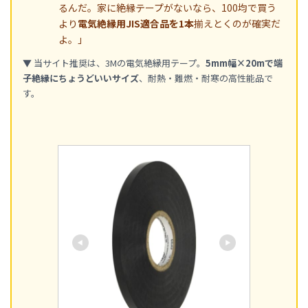
るんだ。家に絶縁テープがないなら、100均で買う
より
電気絶縁用JIS適合品を1本
揃えとくのが確実だ
よ。」
▼ 当サイト推奨は、3Mの電気絶縁用テープ。
5mm幅×20mで端
子絶縁にちょうどいいサイズ
、耐熱・難燃・耐寒の高性能品で
す。