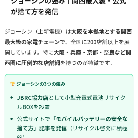
ジョーシンの強み｜関西最大級・公式
が捨て方を発信
ジョーシン（上新電機）は
大阪を本拠地とする関西
最大級の家電チェーン
で、全国に200店舗以上を展
開しています。特に
大阪・兵庫・京都・奈良など関
西圏に圧倒的な店舗網
を持つのが特徴です。
ジョーシンの3つの強み
JBRC協力店
として小型充電式電池リサイク
ルBOXを設置
公式サイトで
「モバイルバッテリーの安全な
捨て方」記事を発信
（リサイクル啓発に積極
的）