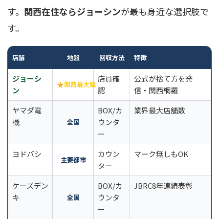
す。
関西在住ならジョーシン
が最も身近な選択肢で
す。
店舗
地盤
回収方法
特徴
ジョーシ
店員確
公式が捨て方を発
関西最大級
ン
認
信・関西網羅
ヤマダ電
BOX/カ
業界最大店舗数
機
ウンタ
全国
ー
ヨドバシ
カウン
マーク無しもOK
主要都市
ター
ケーズデン
BOX/カ
JBRC8年連続表彰
キ
ウンタ
全国
ー