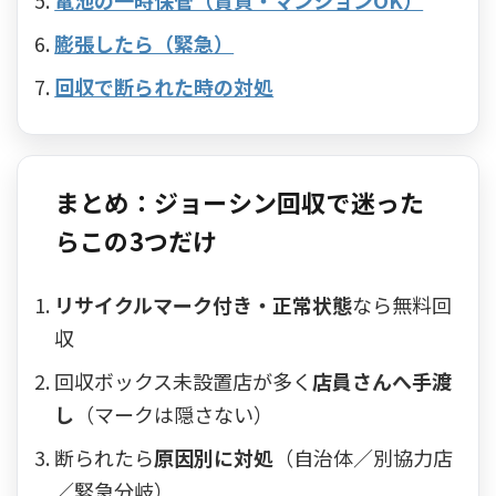
膨張したら（緊急）
回収で断られた時の対処
まとめ：ジョーシン回収で迷った
らこの3つだけ
リサイクルマーク付き・正常状態
なら無料回
収
回収ボックス未設置店が多く
店員さんへ手渡
し
（マークは隠さない）
断られたら
原因別に対処
（自治体／別協力店
／緊急分岐）